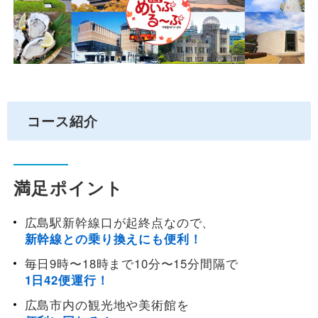
観光周遊バス
空港連絡バス
コース紹介
貸切バス
満足ポイント
会社案内
広島駅新幹線口が起終点なので、
新幹線との乗り換えにも便利！
安全安心への取組み
毎日9時〜18時まで10分〜15分間隔で
1日42便運行！
よくあるご質問
広島市内の観光地や美術館を