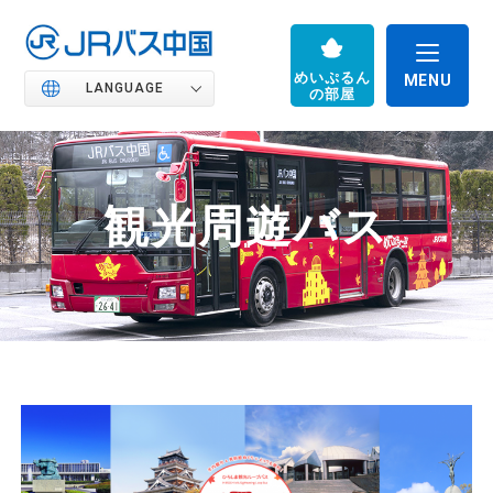
めいぷるん
LANGUAGE
の部屋
観光周遊バス
JRバス中国の魅力
高速バス
路線バス