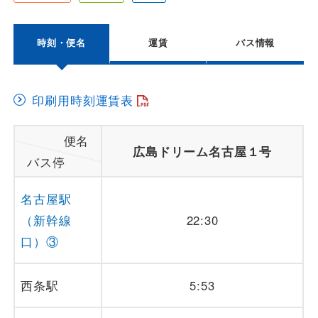
観光周遊バス
時刻・便名
運賃
バス情報
空港連絡バス
印刷用時刻運賃表
便名
貸切バス
広島ドリーム名古屋１号
バス停
名古屋駅
会社案内
（新幹線
22:30
口）③
安全安心への取組み
よくあるご質問
西条駅
5:53