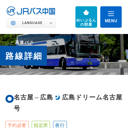
めいぷるん
LANGUAGE
の部屋
高速バス
路線詳細
JRバス中国の魅力
高速バス
名古屋⇔広島
広島ドリーム名古屋
号
路線バス
予約必要
指定席
夜行