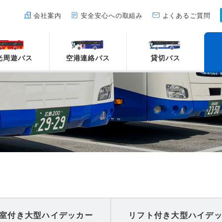
会社案内
安全安心への取組み
よくあるご質問
光周遊バス
空港連絡バス
貸切バス
室付き
大型ハイデッカー
リフト付き
大型ハイデ