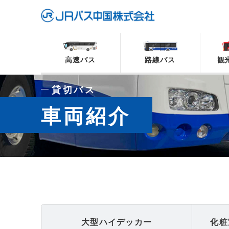
高速バス
路線バス
観
貸切バス
車両紹介
大型
ハイデッカー
化粧