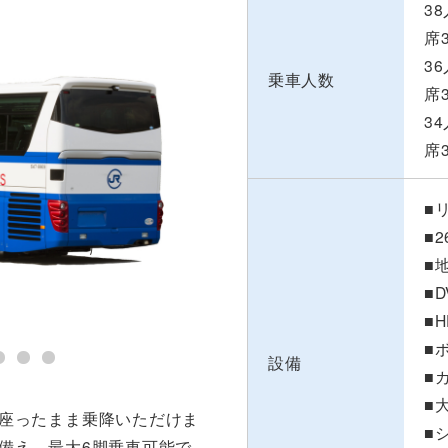
3
席
3
乗車人数
席
3
席
■
■
■
■
■
■
設備
■
■
座ったまま乗降いただけま
■
備え、最大6脚乗車可能で