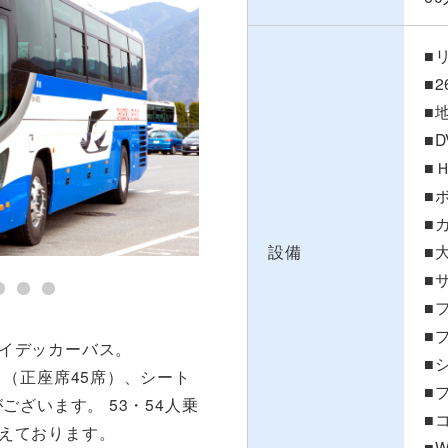
■
■
■
■
■
■
■
設備
■
■
■
■
イデッカーバス。
■
り（正座席45席）、シート
■
ございます。 53・54人乗
■
えております。
■