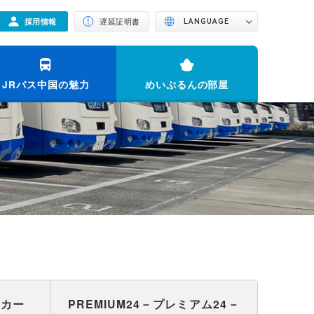
採用情報
遅延証明書
LANGUAGE
JRバス中国の魅力
めいぷるんの部屋
ッカー
PREMIUM24
－プレミアム24－