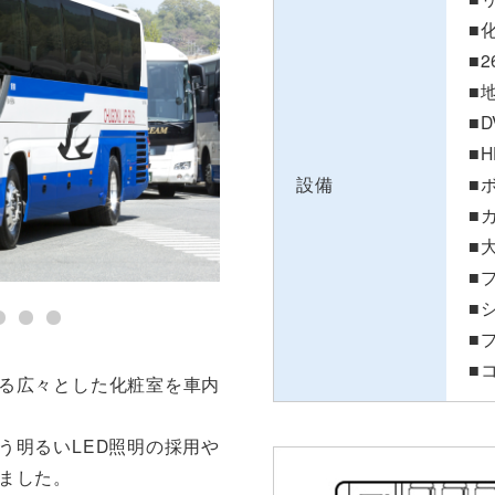
■
■
■
■
■
設備
■
■
■
■
■
■
■
る広々とした化粧室を車内
う明るいLED照明の採用や
ました。