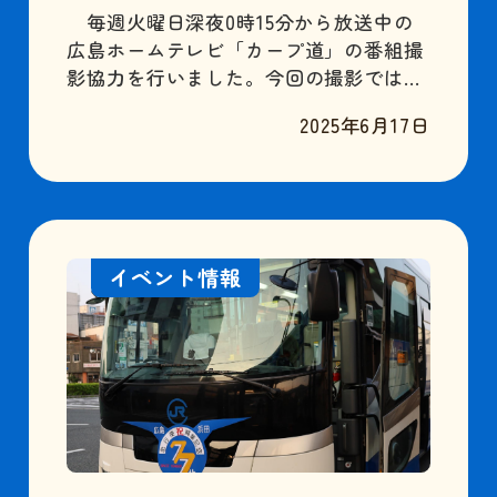
毎週火曜日深夜0時15分から放送中の
広島ホームテレビ「カープ道」の番組撮
影協力を行いました。今回の撮影では、
お笑いコンビの「極楽とんぼ 山本圭壱さ
2025年6月17日
ん」「ロンドンブーツ１号2号 田村淳さ
ん」がゲストとして出演されており、当
社のカープラッピングバスでカープゆか
りの地を巡りました。田村さんから、
「ロケ車にしては小回りが利かないじゃ
ない？！」という鋭いツッコミがありま
イベント情報
したが、番組特別仕様の行先表示で皆さ
んに喜んでいただきました。今回撮影し
た番組の放送はSPということで、通常回
とは異なる7月4日（金）23時15分～24時
15分です。ぜひご覧ください。 方向幕と
呼ばれる行先表示は番組特別仕様の「カ
ープ道」になっています。