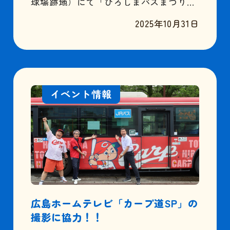
球場跡地）にて「ひろしまバスまつり
2025」が開催されます。今回は、９日
2025年10月31日
（日）にEVバスと、３列シートの高速バ
スを展示する予定です。また、「紙屋町
スウィング」にてバス運転者就職フェア
も同時開催！！今年は開催場所を広島市
中心部に移し、より多くの方々のご来場
をお待ちしております。みなさま、是非
イベント情報
お立ち寄りください。 ひろしまバスまつ
り2025はコチラ バス運転者就職フェア
同時開催！！ バス運転者就職フェアはコ
チラ
広島ホームテレビ「カープ道SP」の
撮影に協力！！