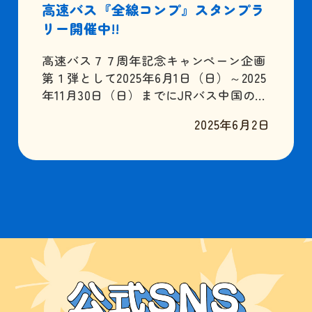
高速バス『全線コンプ』スタンプラ
リー開催中!!
高速バス７７周年記念キャンペーン企画
第１弾として2025年6月1日（日）～2025
年11月30日（日）までにJRバス中国の22
路線に全て乗車しデジタルスタンプを制
2025年6月2日
覇すると、抽選で「選べる豪華商品」を
プレゼント！みなさんぜひ奮ってご参加
ください!! 高速バス「全線コンプ」スタ
ンプラリーについてはコチラ