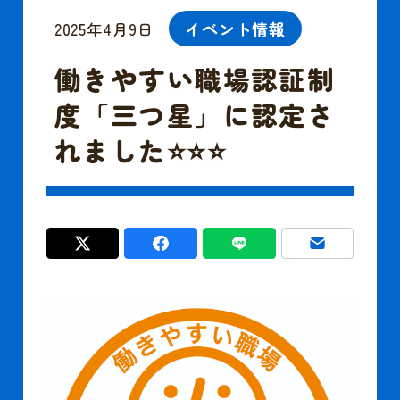
観光周遊バス
イベント情報
2025年4月9日
働きやすい職場認証制
空港連絡バス
度「三つ星」に認定さ
れました⭐⭐⭐
貸切バス
会社案内
安全安心への取組み
よくあるご質問