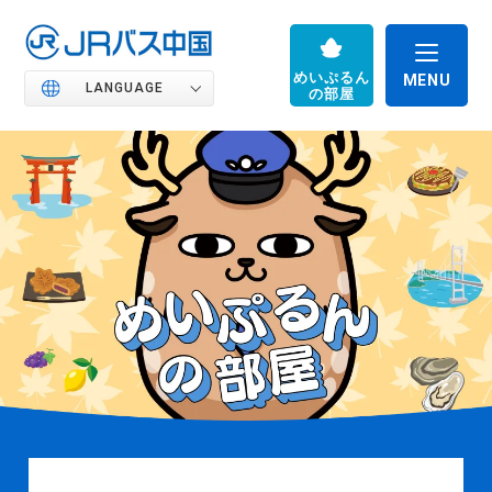
めいぷるん
LANGUAGE
の部屋
JRバス中国の魅力
高速バス
路線バス